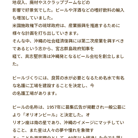
地収入、廃材やスクラップブームなどの
影響で好景気でした。ビールや洋酒などの嗜好飲料の輸入
も増加していました。
米国施政権下の琉球政府は、産業振興を推進するために
様々な計画を打ち出していきます。
そんな中、沖縄の社会経済復興には第二次産業を興すべき
であるという志から、宮古群島政府知事を
経て、具志堅宗清は沖縄発となるビール会社を創立しまし
た。
ビールづくりには、良質の水が必要となるため名水で有名
な名護に工場を建設することを決定し、今
の名護工場があります。
ビールの名称は、1957年に募集広告が掲載され一般公募に
より「オリオンビール」と決定した。オ
リオン座は南の星であり、沖縄のイメージにマッチしてい
ること、また星は人々の夢や憧れを象徴す
る」ことを選定理由として、60年以上経過した今でも親し