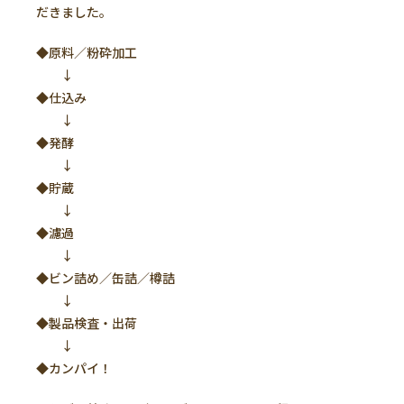
だきました。
◆原料／粉砕加工
↓
◆仕込み
↓
◆発酵
↓
◆貯蔵
↓
◆濾過
↓
◆ビン詰め／缶詰／樽詰
↓
◆製品検査・出荷
↓
◆カンパイ！