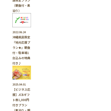
達限定プラン
（朝食付・素
泊り）
2022.06.24
沖縄県民限定
『地元応援プ
ラン★』朝食
付・駐車場1
台込みの特典
付き♪
2025.04.01
【ビジネス応
援】JCBギフ
ト券1,000円
付きプラン
（素泊り・朝